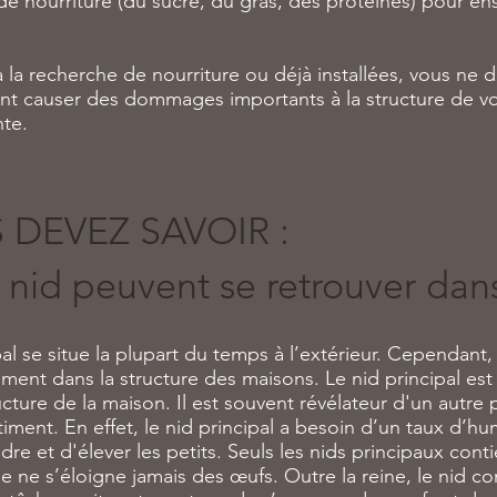
e nourriture (du sucre, du gras, des protéines) pour ens
la recherche de nourriture ou déjà installées, vous ne de
ent causer des dommages importants à la structure de vo
nte.
 DEVEZ SAVOIR :
 nid peuvent se retrouver dan
pal se situe la plupart du temps à l’extérieur. Cependant, 
ent dans la structure des maisons. Le nid principal est 
ture de la maison. Il est souvent révélateur d'un autre
âtiment. En effet, le nid principal a besoin d’un taux d’hu
dre et d'élever les petits. Seuls les nids principaux cont
ne ne s’éloigne jamais des œufs. Outre la reine, le nid co