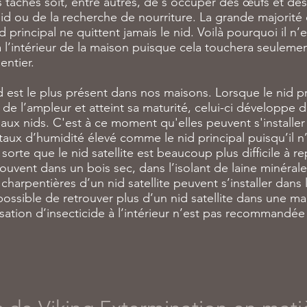
s tâches soit, entre autres, de s’occuper des œufs et des
nid ou de la recherche de nourriture. La grande majorité 
id principal ne quittent jamais le nid. Voilà pourquoi il
à l’intérieur de la maison puisque cela touchera seulement
entier.
 est le plus présent dans nos maisons. Lorsque le nid pri
 de l’ampleur et atteint sa maturité, celui-ci développe d
ux nids. C'est à ce moment qu'elles peuvent s'installer
 taux d’humidité élevé comme le nid principal puisqu’il n’y
n sorte que le nid satellite est beaucoup plus difficile à re
ouvent dans un bois sec, dans l’isolant de laine minérale
s charpentières d’un nid satellite peuvent s’installer d
st possible de retrouver plus d’un nid satellite dans une m
isation d’insecticide à l’intérieur n’est pas recommand