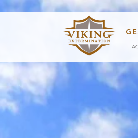
GE
AC