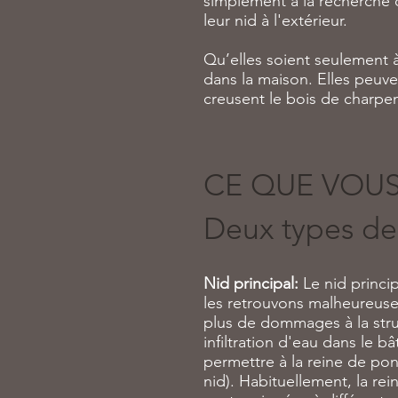
simplement à la recherche d
leur nid à l'extérieur.
Qu’elles soient seulement à 
dans la maison. Elles peuv
creusent le bois de charpe
CE QUE VOUS
Deux types de
Nid principal:
Le nid princi
les retrouvons malheureusem
plus de dommages à la struc
infiltration d'eau dans le b
permettre à la reine de pon
nid). Habituellement, la rei