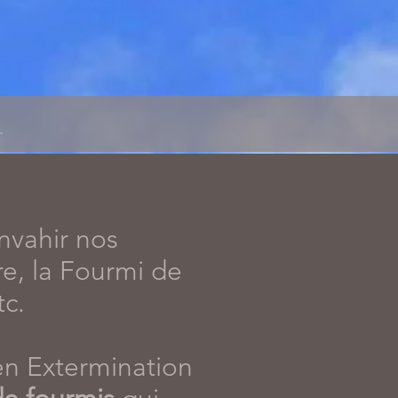
nvahir nos
re, la Fourmi de
tc.
en Extermination