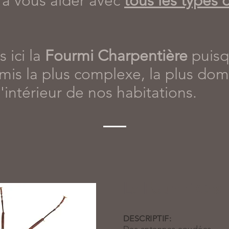
ra vous aider avec
tous les types 
 ici la
Fourmi Charpentière
puisqu
rmis la plus complexe, la plus do
'intérieur de nos habitations.
La Fourmi Char
DESCRIPTIF:
Des antennes coudées.