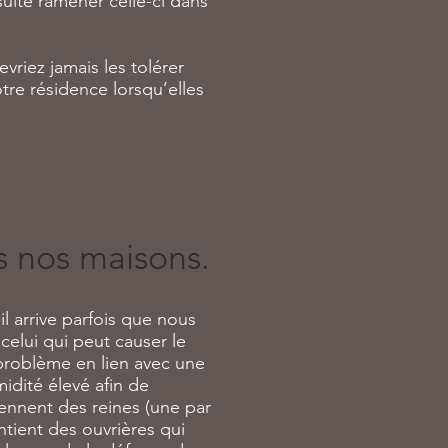
uite ramener celle-ci dans
vriez jamais les tolérer
tre résidence lorsqu’elles
s nos maisons.
il arrive parfois que nous
celui qui peut causer le
 problème en lien avec une
midité élevé afin de
iennent des reines (une par
ntient des ouvrières qui