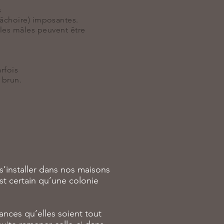
s
âchoire
) imposantes.
t les mâles peuvent être
rfois
 brun.
s’installer dans nos maisons
est certain qu’une colonie
chances qu’elles soient tout