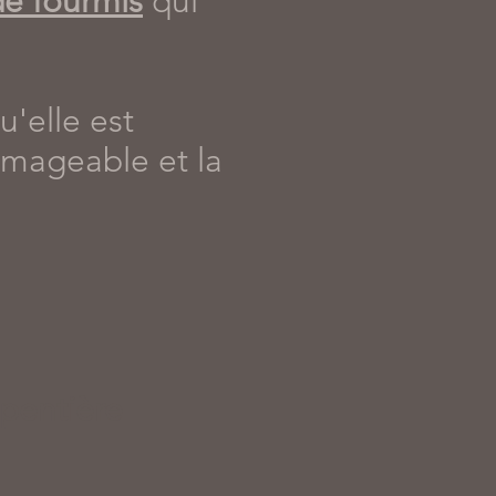
de fourmis
qui
'elle est
mmageable et la
pentière