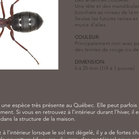
Une tête et des mandibule
(crochets au niveau de la
m
Seules les futures reines e
munis d'ailes.
COULEUR:
Principalement noir avec pa
des teintes de rouge ou de
DIMENSION:
6 à 25 mm (1/4 à 1 pouce)
 une espèce très présente au Québec. Elle peut parfois 
t. Si vous en retrouvez à l’intérieur durant l’hiver, il 
 dans la structure de la maison.
 à l’intérieur lorsque le sol est dégelé, il y a de fortes 